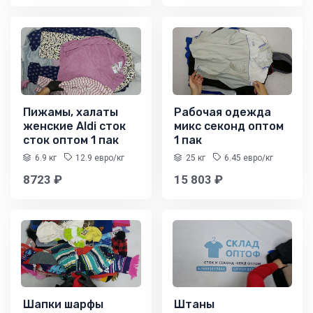
Пижамы, халаты
Рабочая одежда
женские Aldi сток
микс секонд оптом
сток оптом 1 пак
1 пак
6.9 кг
12.9 евро/кг
25 кг
6.45 евро/кг
8723 ₽
15 803 ₽
Шапки шарфы
Штаны