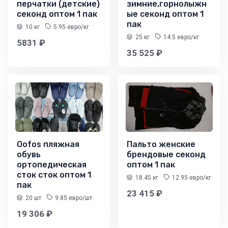
перчатки (детские)
зимние,горнолыжн
секонд оптом 1 пак
ые секонд оптом 1
пак
10 кг
5.95 евро/кг
25 кг
14.5 евро/кг
5831 ₽
35 525 ₽
Oofos пляжная
Пальто женские
обувь
брендовые секонд
ортопедическая
оптом 1 пак
сток сток оптом 1
18.45 кг
12.95 евро/кг
пак
23 415 ₽
20 шт
9.85 евро/шт
19 306 ₽