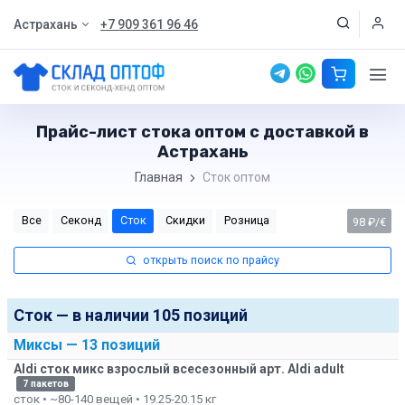
Астрахань
+7 909 361 96 46
Прайс-лист стока оптом с доставкой в
Астрахань
Главная
Сток оптом
Все
Секонд
Сток
Скидки
Розница
98 ₽/€
открыть поиск по прайсу
Сток
— в наличии 105 позиций
Миксы
— 13 позиций
Aldi сток микс взрослый всесезонный арт. Aldi adult
7 пакетов
сток • ~80-140 вещей • 19.25-20.15 кг