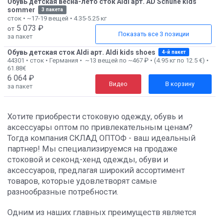
Обувь детская весна-лето сток Aldi арт. AD Schuhe kids
sommer
3 пакета
сток • ~17-19 вещей • 4.35-5.25 кг
5 073 ₽
от
Показать все 3 позиции
за пакет
Обувь детская сток Aldi арт. Aldi kids shoes
4-й пакет
44301 • сток • Германия • ~13 вещей по ~467 ₽ • (4.95 кг по 12.5 €) •
61.88€
6 064 ₽
Видео
В корзину
за пакет
Хотите приобрести стоковую одежду, обувь и
аксессуары оптом по привлекательным ценам?
Тогда компания СКЛАД ОПТОФ - ваш идеальный
партнер! Мы специализируемся на продаже
стоковой и секонд-хенд одежды, обуви и
аксессуаров, предлагая широкий ассортимент
товаров, которые удовлетворят самые
разнообразные потребности.
Одним из наших главных преимуществ является