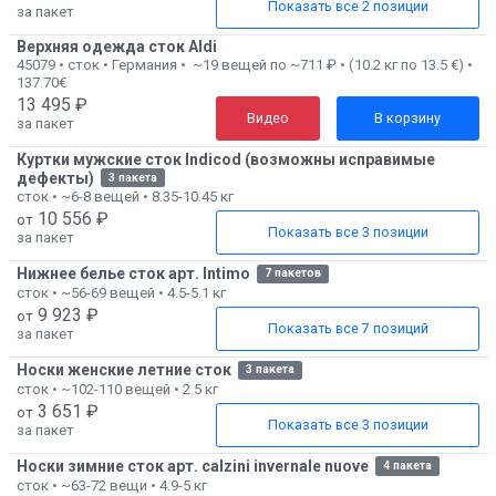
Показать все 2 позиции
за пакет
Верхняя одежда сток Aldi
45079 • сток • Германия • ~19 вещей по ~711 ₽ • (10.2 кг по 13.5 €) •
137.70€
13 495 ₽
Видео
В корзину
за пакет
Куртки мужские сток Indicod (возможны исправимые
дефекты)
3 пакета
сток • ~6-8 вещей • 8.35-10.45 кг
10 556 ₽
от
Показать все 3 позиции
за пакет
Нижнее белье сток арт. Intimo
7 пакетов
сток • ~56-69 вещей • 4.5-5.1 кг
9 923 ₽
от
Показать все 7 позиций
за пакет
Носки женские летние сток
3 пакета
сток • ~102-110 вещей • 2.5 кг
3 651 ₽
от
Показать все 3 позиции
за пакет
Носки зимние сток арт. calzini invernale nuove
4 пакета
сток • ~63-72 вещи • 4.9-5 кг