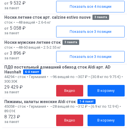
9 532 ₽
от
Показать все 4 позиции
за пакет
Носки летние сток арт. calzine estivo nuove
3 пакета
сток • ~48 вещей • 2.6-6 кг
5 058 ₽
от
Показать все 3 позиции
за пакет
Носки мужские летние сток
3 пакета
сток • ~48-60 вещей • 2.5-2.55 кг
3 896 ₽
от
Показать все 3 позиции
за пакет
ПДО постельный домашний обиход сток Aldi арт. AD
Haushalt
6-й пакет
44294 • сток • Германия • ~96 вещей по ~307 ₽ • (30.8 кг по 9.75 €) •
300.30€
29 429 ₽
Видео
В корзину
за пакет
Пижамы, халаты женские Aldi сток
1-й пакет
45058 • сток • Германия • ~28 вещей по ~312 ₽ • (6.9 кг по 12.9 €) •
89.01€
8 723 ₽
Видео
В корзину
за пакет