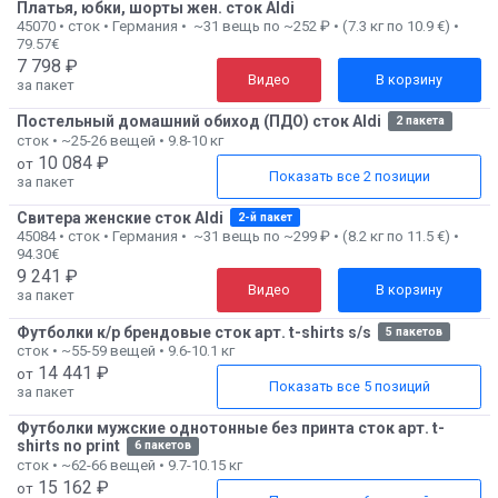
Платья, юбки, шорты жен. сток Aldi
45070 • сток • Германия • ~31 вещь по ~252 ₽ • (7.3 кг по 10.9 €) •
79.57€
7 798 ₽
Видео
В корзину
за пакет
Постельный домашний обиход (ПДО) сток Aldi
2 пакета
сток • ~25-26 вещей • 9.8-10 кг
10 084 ₽
от
Показать все 2 позиции
за пакет
Свитера женские сток Aldi
2-й пакет
45084 • сток • Германия • ~31 вещь по ~299 ₽ • (8.2 кг по 11.5 €) •
94.30€
9 241 ₽
Видео
В корзину
за пакет
Футболки к/р брендовые сток арт. t-shirts s/s
5 пакетов
сток • ~55-59 вещей • 9.6-10.1 кг
14 441 ₽
от
Показать все 5 позиций
за пакет
Футболки мужские однотонные без принта сток арт. t-
shirts no print
6 пакетов
сток • ~62-66 вещей • 9.7-10.15 кг
15 162 ₽
от