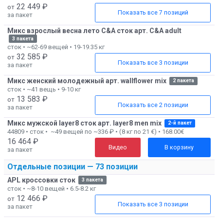
22 449 ₽
от
Показать все 7 позиций
за пакет
Микс взрослый весна лето C&A сток арт. C&A adult
3 пакета
сток • ~62-69 вещей • 19-19.35 кг
32 585 ₽
от
Показать все 3 позиции
за пакет
Микс женский молодежный арт. wallflower mix
2 пакета
сток • ~41 вещь • 9-10 кг
13 583 ₽
от
Показать все 2 позиции
за пакет
Микс мужской layer8 сток арт. layer8 men mix
2-й пакет
44809 • сток • ~49 вещей по ~336 ₽ • (8 кг по 21 €) • 168.00€
16 464 ₽
Видео
В корзину
за пакет
Отдельные позиции
— 73 позиции
APL кроссовки сток
3 пакета
сток • ~8-10 вещей • 6.5-8.2 кг
12 466 ₽
от
Показать все 3 позиции
за пакет