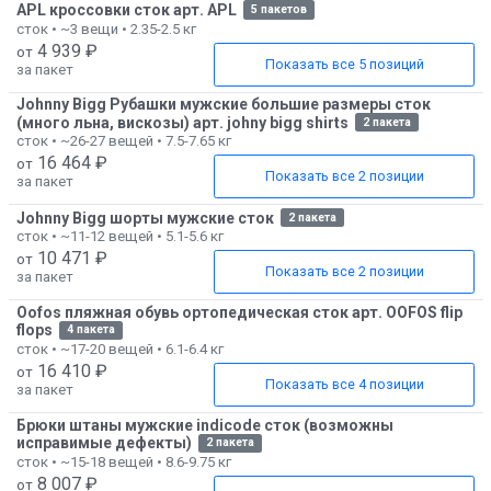
APL кроссовки сток арт. APL
5 пакетов
сток • ~3 вещи • 2.35-2.5 кг
4 939 ₽
от
Показать все 5 позиций
за пакет
Johnny Bigg Рубашки мужские большие размеры сток
(много льна, вискозы) арт. johny bigg shirts
2 пакета
сток • ~26-27 вещей • 7.5-7.65 кг
16 464 ₽
от
Показать все 2 позиции
за пакет
Johnny Bigg шорты мужские сток
2 пакета
сток • ~11-12 вещей • 5.1-5.6 кг
10 471 ₽
от
Показать все 2 позиции
за пакет
Oofos пляжная обувь ортопедическая сток арт. OOFOS flip
flops
4 пакета
сток • ~17-20 вещей • 6.1-6.4 кг
16 410 ₽
от
Показать все 4 позиции
за пакет
Брюки штаны мужские indicode сток (возможны
исправимые дефекты)
2 пакета
сток • ~15-18 вещей • 8.6-9.75 кг
8 007 ₽
от