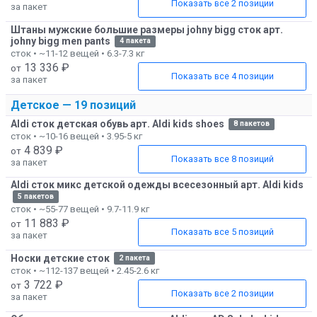
Показать все 2 позиции
за пакет
Штаны мужские большие размеры johny bigg сток арт.
johny bigg men pants
4 пакета
сток • ~11-12 вещей • 6.3-7.3 кг
13 336 ₽
от
Показать все 4 позиции
за пакет
Детское
— 19 позиций
Aldi сток детская обувь арт. Aldi kids shoes
8 пакетов
сток • ~10-16 вещей • 3.95-5 кг
4 839 ₽
от
Показать все 8 позиций
за пакет
Aldi сток микс детской одежды всесезонный арт. Aldi kids
5 пакетов
сток • ~55-77 вещей • 9.7-11.9 кг
11 883 ₽
от
Показать все 5 позиций
за пакет
Носки детские сток
2 пакета
сток • ~112-137 вещей • 2.45-2.6 кг
3 722 ₽
от
Показать все 2 позиции
за пакет