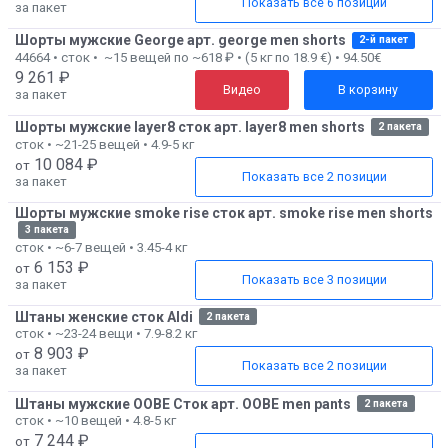
Показать все 6 позиций
за пакет
Шорты мужские George арт. george men shorts
2-й пакет
44664 • сток • ~15 вещей по ~618 ₽ • (5 кг по 18.9 €) • 94.50€
9 261 ₽
Видео
В корзину
за пакет
Шорты мужские layer8 сток арт. layer8 men shorts
2 пакета
сток • ~21-25 вещей • 4.9-5 кг
10 084 ₽
от
Показать все 2 позиции
за пакет
Шорты мужские smoke rise сток арт. smoke rise men shorts
3 пакета
сток • ~6-7 вещей • 3.45-4 кг
6 153 ₽
от
Показать все 3 позиции
за пакет
Штаны женские сток Aldi
2 пакета
сток • ~23-24 вещи • 7.9-8.2 кг
8 903 ₽
от
Показать все 2 позиции
за пакет
Штаны мужские OOBE Сток арт. OOBE men pants
2 пакета
сток • ~10 вещей • 4.8-5 кг
7 244 ₽
от