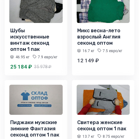
Шубы
Микс весна-лето
искусственные
взрослый Англия
винтаж секонд
секонд оптом
оптом 1 пак
16.7 кг
7.5 евро/кг
46.95 кг
7.9 евро/кг
12 149 ₽
25 184 ₽
35 978 ₽
Пиджаки мужские
Свитера женские
зимние Фантазия
секонд оптом 1 пак
секонд оптом 1 пак
13.7 кг
8.75 евро/кг