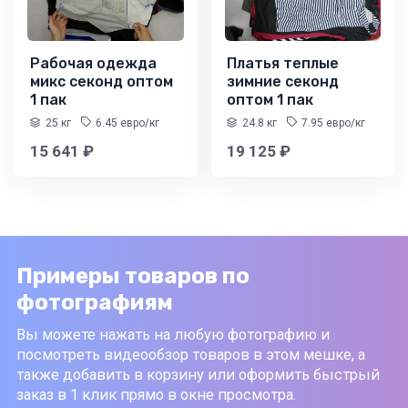
Рабочая одежда
Платья теплые
микс секонд оптом
зимние секонд
1 пак
оптом 1 пак
25 кг
6.45 евро/кг
24.8 кг
7.95 евро/кг
15 641 ₽
19 125 ₽
Примеры товаров по
фотографиям
Вы можете нажать на любую фотографию и
посмотреть видеообзор товаров в этом мешке, а
также добавить в корзину или оформить быстрый
заказ в 1 клик прямо в окне просмотра.