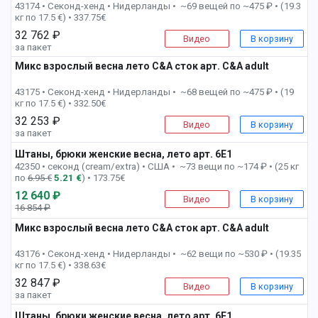
43174 • Секонд-хенд •
Нидерланды • ~69 вещей по ~475 ₽ • (19.3
кг по 17.5 €) • 337.75€
32 762 ₽
Видео
В корзину
за пакет
Микс взрослый весна лето C&A сток арт. C&A adult
2 пак
43175 • Секонд-хенд •
Нидерланды • ~68 вещей по ~475 ₽ • (19
кг по 17.5 €) • 332.50€
32 253 ₽
Видео
В корзину
за пакет
Штаны, брюки женские весна, лето арт. 6E1
2 пак
42350 • секонд (cream/extra) •
США • ~73 вещи по ~174 ₽ • (25 кг
по
6.95 €
5.21 €
) • 173.75€
12 640 ₽
Видео
В корзину
16 854 ₽
-26%
Микс взрослый весна лето C&A сток арт. C&A adult
3 пак
43176 • Секонд-хенд •
Нидерланды • ~62 вещи по ~530 ₽ • (19.35
кг по 17.5 €) • 338.63€
32 847 ₽
Видео
В корзину
за пакет
Штаны, брюки женские весна, лето арт. 6E1
3 пак