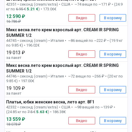
42351 • секонд (cream/extra) •
США • ~74 вещи по ~171 ₽ • (24.9
кг по
6.95 €
5.21 €
) • 173.06€
12 590 ₽
Видео
В корзину
16 786 ₽
-25%
Микс весна лето крем взрослый арт. CREAM IR SPRING
SUMMER 1/2
5 пак
44745 • секонд (cream) •
Италия • ~86 вещей по ~222 ₽ • (19.9 кг
по 9.85 €) • 196.02€
19 013 ₽
Видео
В корзину
за пакет
Микс весна лето крем взрослый арт. CREAM IR SPRING
SUMMER 1/2
6 пак
44746 • секонд (cream) •
Италия • ~72 вещи по ~266 ₽ • (20 кг по
9.85 €) • 197.00€
19 109 ₽
Видео
В корзину
за пакет
Платья, юбки женские весна, лето арт. 8F1
6 пак
42332 • секонд (cream/extra) •
США • ~98 вещей по ~139 ₽ •
(24.85 кг по
7.5 €
5.63 €
) • 186.38€
13 559 ₽
Видео
В корзину
18 078 ₽
-25%