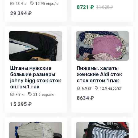
23.4 кг
12.95 евро/кг
8721 ₽
11 628 ₽
29 394 ₽
Штаны мужские
Пижамы, халаты
большие размеры
женские Aldi сток
johny bigg сток сток
сток оптом 1 пак
оптом 1 пак
6.9 кг
12.9 евро/кг
7.3 кг
21.6 евро/кг
8634 ₽
15 295 ₽