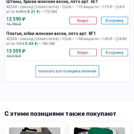
Штаны, брюки женские весна, лето арт. 6E1
6 пак
42354 • секонд (cream/extra) •
США • ~73 вещи по ~173 ₽ • (24.9
кг по
6.95 €
5.21 €
) • 173.06€
12 590 ₽
Видео
В корзину
16 786 ₽
-25%
Платья, юбки женские весна, лето арт. 8F1
8 пак
42334 • секонд (cream/extra) •
США • ~94 вещи по ~145 ₽ • (24.85
кг по
7.5 €
5.63 €
) • 186.38€
13 559 ₽
Видео
В корзину
18 078 ₽
-25%
показать все позиции в наличии
С этими позициями также покупают