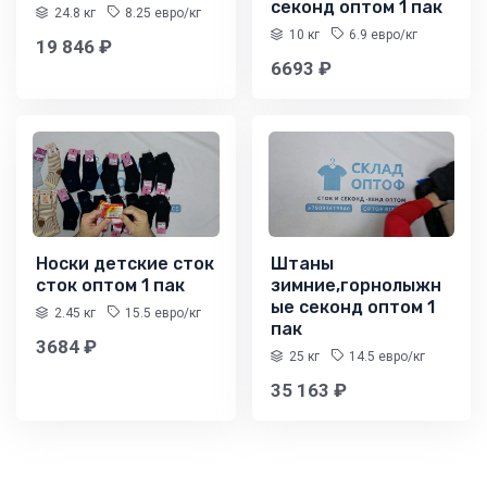
секонд оптом 1 пак
24.8 кг
8.25 евро/кг
10 кг
6.9 евро/кг
19 846 ₽
6693 ₽
Носки детские сток
Штаны
сток оптом 1 пак
зимние,горнолыжн
ые секонд оптом 1
2.45 кг
15.5 евро/кг
пак
3684 ₽
25 кг
14.5 евро/кг
35 163 ₽