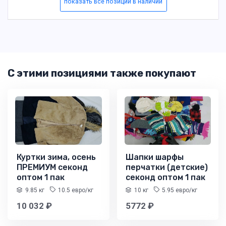
показать все позиции в наличии
С этими позициями также покупают
Куртки зима, осень
Шапки шарфы
ПРЕМИУМ секонд
перчатки (детские)
оптом 1 пак
секонд оптом 1 пак
9.85 кг
10.5 евро/кг
10 кг
5.95 евро/кг
10 032 ₽
5772 ₽