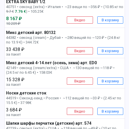
EXTRA SKY BABY 1/2
1 пак
40751 • секонд (extra) •
Италия • ~23 вещи по ~356 ₽ • (10.85 кг по
9.7 €
7.76 €
) • 105.25€
8 167 ₽
Видео
В корзину
10 209 ₽
-21%
Микс детский арт. 80132
1 пак
44382 • секонд (cream) •
Дубай • ~280 вещей по ~120 ₽ • (24.8 кг
по 13.9 €) • 344.72€
33 438 ₽
Видео
В корзину
за пакет
Микс детский 4-14 лет (осень, зима) арт. ED0
1 пак
42149 • секонд (cream/extra) •
США • ~130 вещей по ~118 ₽ •
(24.5 кг по 6.45 €) • 158.03€
15 328 ₽
Видео
В корзину
за пакет
Носки детские сток
1 пак
44519 • Секонд-хенд •
Россия • ~112 вещей по ~33 ₽ • (2.45 кг по
15.5 €) • 37.98€
3 684 ₽
Видео
В корзину
за пакет
Шапки шарфы перчатки (детские) арт. 574
1 пак
42239 • секонд (extra) •
США • ~118 вещей по ~49 ₽ • (10 кг по