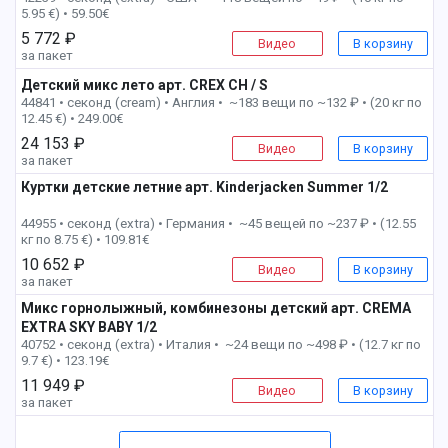
5.95 €) • 59.50€
5 772 ₽
Видео
В корзину
за пакет
Детский микс лето арт. CREX CH / S
2 пак
44841 • секонд (cream) •
Англия • ~183 вещи по ~132 ₽ • (20 кг по
12.45 €) • 249.00€
24 153 ₽
Видео
В корзину
за пакет
Куртки детские летние арт. Kinderjacken Summer 1/2
2 пак
44955 • секонд (extra) •
Германия • ~45 вещей по ~237 ₽ • (12.55
кг по 8.75 €) • 109.81€
10 652 ₽
Видео
В корзину
за пакет
Микс горнолыжный, комбинезоны детский арт. CREMA
EXTRA SKY BABY 1/2
2 пак
40752 • секонд (extra) •
Италия • ~24 вещи по ~498 ₽ • (12.7 кг по
9.7 €) • 123.19€
11 949 ₽
Видео
В корзину
за пакет