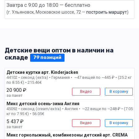
Завтра с 9:00 до 18:00 — бесплатно
(г. Ульяновск, Московское шоссе, 72 —
построить маршрут
)
Детские вещи оптом в наличии на
складе
79 позиций
Детские куртки арт. Kinderjacken
44102 • секонд (extra) •
Германия • ~47 вещей по ~445 ₽ • (25.2 кг
по 8.55 €) • 215.46€
20 900 ₽
Видео
В корзину
за пакет
Микс детский осень-зима Англия
45092 • секонд (cream/extra) •
Англия • ~22 вещи по ~248 ₽ • (7.05
кг по 7.95 €) • 56.05€
5 437 ₽
Видео
В корзину
за пакет
Микс горнолыжный, комбинезоны детский арт. CREMA