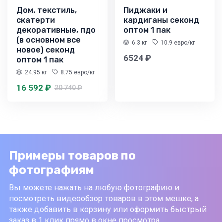
Дом. текстиль,
Пиджаки и
скатерти
кардиганы секонд
декоративные, пдо
оптом 1 пак
(в основном все
6.3 кг
10.9 евро/кг
новое) секонд
6524 ₽
оптом 1 пак
24.95 кг
8.75 евро/кг
16 592 ₽
20 740 ₽
Примеры товаров по
фотографиям
Вы можете нажать на любую фотографию и
посмотреть видеообзор товаров в этом мешке, а
также добавить в корзину или оформить быстрый
заказ в 1 клик прямо в окне просмотра.