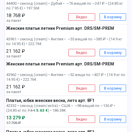
44400 • секонд (cream) •
Дубай • ~76 вещей по ~247 ₽ • (24.85 кг
по 7.95 €) • 197.56€
18 768 ₽
Видео
В корзину
за пакет
Женские платья летние Premium арт. DRS/SM-PREM
3 пак
43961 • секонд (cream) •
Англия • ~55 вещей по ~385 ₽ • (14.9 кг
по 14.95 €) • 222.76€
21 162 ₽
Видео
В корзину
за пакет
Женские платья летние Premium арт. DRS/SM-PREM
4 пак
43962 • секонд (cream) •
Англия • ~52 вещи по ~407 ₽ • (14.9 кг по
14.95 €) • 222.76€
21 162 ₽
Видео
В корзину
за пакет
Платья, юбки женские весна, лето арт. 8F1
6 пак
42332 • секонд (cream/extra) •
США • ~98 вещей по ~136 ₽ •
(24.85 кг по
7.5 €
5.63 €
) • 186.38€
13 279 ₽
Видео
В корзину
17 706 ₽
-26%
Платья, юбки женские весна, лето арт. 8F1
8 пак