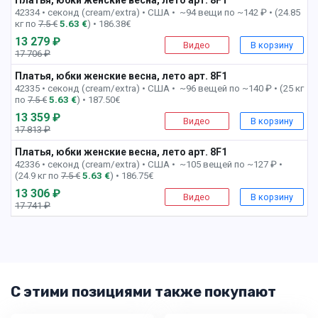
42334 • секонд (cream/extra) •
США • ~94 вещи по ~142 ₽ • (24.85
кг по
7.5 €
5.63 €
) • 186.38€
13 279 ₽
Видео
В корзину
17 706 ₽
-26%
Платья, юбки женские весна, лето арт. 8F1
9 пак
42335 • секонд (cream/extra) •
США • ~96 вещей по ~140 ₽ • (25 кг
по
7.5 €
5.63 €
) • 187.50€
13 359 ₽
Видео
В корзину
17 813 ₽
-26%
Платья, юбки женские весна, лето арт. 8F1
10 пак
42336 • секонд (cream/extra) •
США • ~105 вещей по ~127 ₽ •
(24.9 кг по
7.5 €
5.63 €
) • 186.75€
13 306 ₽
Видео
В корзину
17 741 ₽
-25%
С этими позициями также покупают