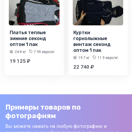
Платья теплые
Куртки
зимние секонд
горнолыжные
оптом 1 пак
винтаж секонд
оптом 1 пак
24.8 кг
7.95 евро/кг
19.7 кг
11.9 евро/кг
19 125 ₽
22 740 ₽
Примеры товаров по
фотографиям
Вы можете нажать на любую фотографию и