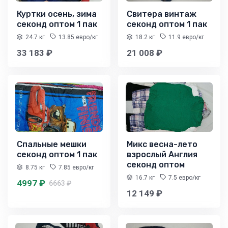
Куртки осень, зима
Свитера винтаж
секонд оптом 1 пак
секонд оптом 1 пак
24.7 кг
13.85 евро/кг
18.2 кг
11.9 евро/кг
33 183 ₽
21 008 ₽
Спальные мешки
Микс весна-лето
секонд оптом 1 пак
взрослый Англия
секонд оптом
8.75 кг
7.85 евро/кг
16.7 кг
7.5 евро/кг
4997 ₽
6663 ₽
12 149 ₽