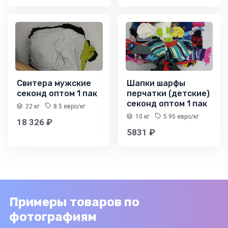
Свитера мужские
Шапки шарфы
секонд оптом 1 пак
перчатки (детские)
секонд оптом 1 пак
22 кг
8.5 евро/кг
10 кг
5.95 евро/кг
18 326 ₽
5831 ₽
Примеры товаров по
фотографиям