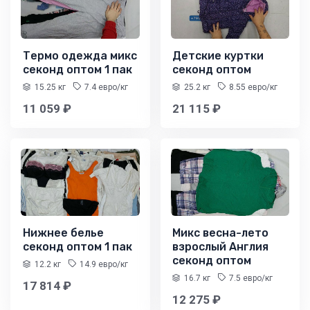
Термо одежда микс
Детские куртки
секонд оптом 1 пак
секонд оптом
15.25 кг
7.4 евро/кг
25.2 кг
8.55 евро/кг
11 059 ₽
21 115 ₽
Нижнее белье
Микс весна-лето
секонд оптом 1 пак
взрослый Англия
секонд оптом
12.2 кг
14.9 евро/кг
16.7 кг
7.5 евро/кг
17 814 ₽
12 275 ₽