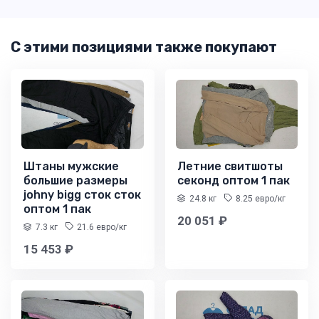
С этими позициями также покупают
Штаны мужские
Летние свитшоты
большие размеры
секонд оптом 1 пак
johny bigg сток сток
24.8 кг
8.25 евро/кг
оптом 1 пак
20 051 ₽
7.3 кг
21.6 евро/кг
15 453 ₽