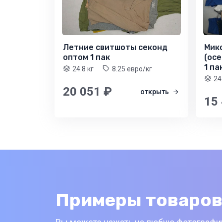
Летние свитшоты секонд
Микс
оптом 1 пак
(осе
1 па
24.8 кг
8.25 евро/кг
24
20 051 ₽
открыть
15
Примеры товаров