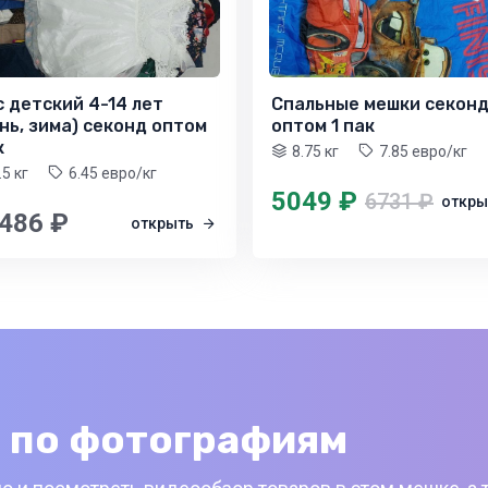
 детский 4-14 лет
Спальные мешки секон
нь, зима) секонд оптом
оптом 1 пак
к
8.75 кг
7.85 евро/кг
.5 кг
6.45 евро/кг
5049 ₽
6731 ₽
откр
 486 ₽
открыть
 по фотографиям