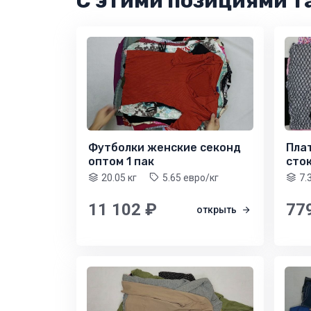
С этими позициями т
Футболки женские секонд
Плат
оптом 1 пак
сток
20.05 кг
5.65 евро/кг
7.
11 102 ₽
77
открыть