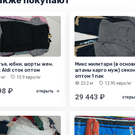
акже покупают
ья, юбки, шорты жен.
Микс милитари (в основ
 Aldi сток оптом
штаны карго муж) секо
оптом 1 пак
3 кг
10.9 евро/кг
23.2 кг
12.95 евро/кг
98 ₽
открыть
29 443 ₽
откр