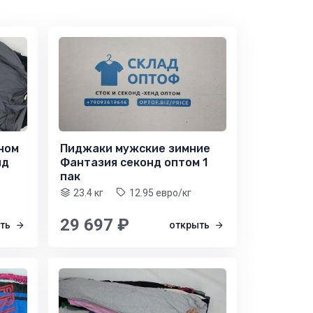
ном
Пиджаки мужские зимние
нд
Фантазия секонд оптом 1
пак
23.4 кг
12.95 евро/кг
29 697 ₽
ыть
открыть