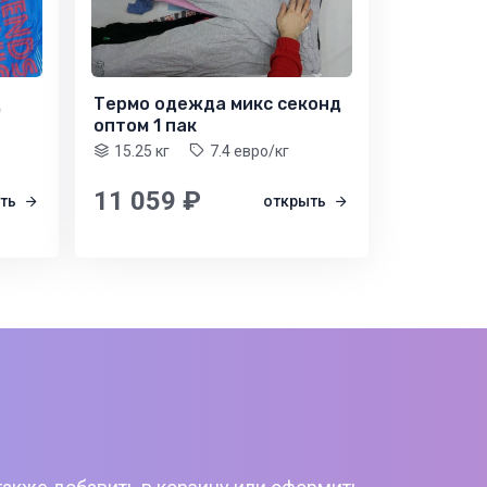
д
Термо одежда микс секонд
оптом 1 пак
15.25 кг
7.4 евро/кг
11 059 ₽
ыть
открыть