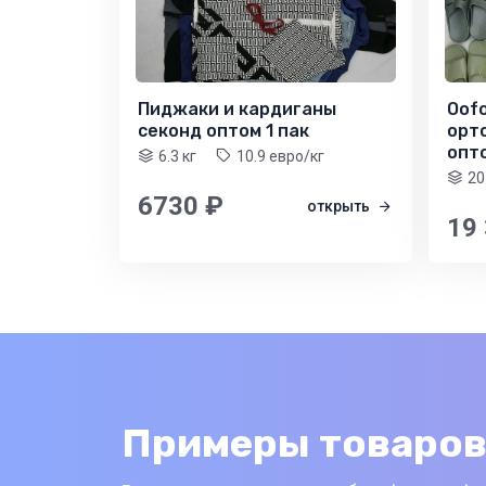
Пиджаки и кардиганы
Oof
секонд оптом 1 пак
орт
опто
6.3 кг
10.9 евро/кг
20
6730 ₽
открыть
19
Примеры товаров