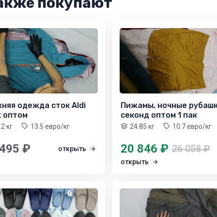
акже покупают
няя одежда сток Aldi
Пижамы, ночные рубаш
к оптом
секонд оптом 1 пак
.2 кг
13.5 евро/кг
24.85 кг
10.7 евро/кг
 495 ₽
20 846 ₽
26 058 ₽
открыть
открыть