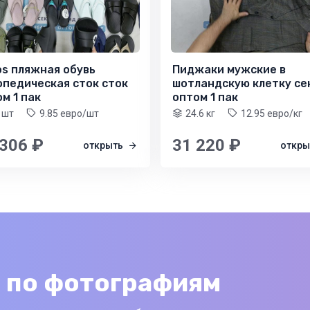
os пляжная обувь
Пиджаки мужские в
опедическая сток сток
шотландскую клетку се
м 1 пак
оптом 1 пак
 шт
9.85 евро/шт
24.6 кг
12.95 евро/кг
 306 ₽
31 220 ₽
открыть
откр
 по фотографиям