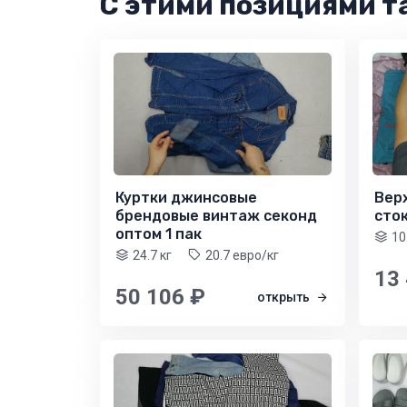
С этими позициями т
Куртки джинсовые
Верх
брендовые винтаж секонд
сто
оптом 1 пак
10
24.7 кг
20.7 евро/кг
13
50 106 ₽
открыть