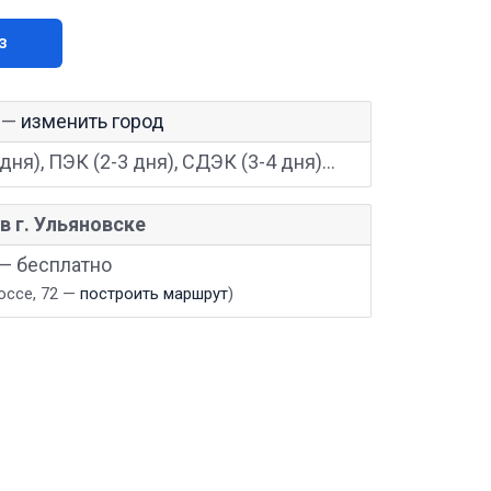
з
—
изменить город
дня), ПЭК (2-3 дня), СДЭК (3-4 дня)...
в г. Ульяновске
 — бесплатно
оссе, 72 —
построить маршрут
)