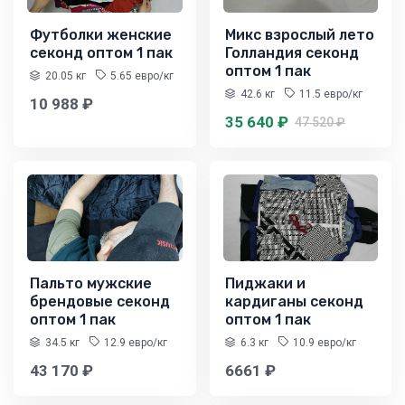
Футболки женские
Микс взрослый лето
секонд оптом 1 пак
Голландия секонд
оптом 1 пак
20.05 кг
5.65 евро/кг
42.6 кг
11.5 евро/кг
10 988 ₽
35 640 ₽
47 520 ₽
Пальто мужские
Пиджаки и
брендовые секонд
кардиганы секонд
оптом 1 пак
оптом 1 пак
34.5 кг
12.9 евро/кг
6.3 кг
10.9 евро/кг
43 170 ₽
6661 ₽