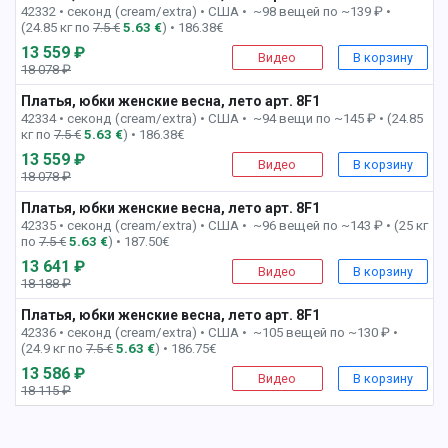
42332 • секонд (cream/extra) •
США • ~98 вещей по ~139 ₽ •
(24.85 кг по
7.5 €
5.63 €
) • 186.38€
13 559 ₽
Видео
В корзину
18 078 ₽
-25%
Платья, юбки женские весна, лето арт. 8F1
8 пак
42334 • секонд (cream/extra) •
США • ~94 вещи по ~145 ₽ • (24.85
кг по
7.5 €
5.63 €
) • 186.38€
13 559 ₽
Видео
В корзину
18 078 ₽
-25%
Платья, юбки женские весна, лето арт. 8F1
9 пак
42335 • секонд (cream/extra) •
США • ~96 вещей по ~143 ₽ • (25 кг
по
7.5 €
5.63 €
) • 187.50€
13 641 ₽
Видео
В корзину
18 188 ₽
-25%
Платья, юбки женские весна, лето арт. 8F1
10 пак
42336 • секонд (cream/extra) •
США • ~105 вещей по ~130 ₽ •
(24.9 кг по
7.5 €
5.63 €
) • 186.75€
13 586 ₽
Видео
В корзину
18 115 ₽
-26%