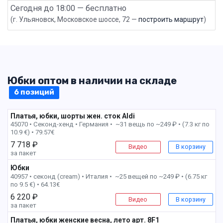
Сегодня до 18:00 — бесплатно
(г. Ульяновск, Московское шоссе, 72 —
построить маршрут
)
Юбки оптом в наличии на складе
6 позиций
Платья, юбки, шорты жен. сток Aldi
45070 • Секонд-хенд •
Германия • ~31 вещь по ~249 ₽ • (7.3 кг по
10.9 €) • 79.57€
7 718 ₽
Видео
В корзину
за пакет
Юбки
2 пак
40957 • секонд (cream) •
Италия • ~25 вещей по ~249 ₽ • (6.75 кг
по 9.5 €) • 64.13€
6 220 ₽
Видео
В корзину
за пакет
Платья, юбки женские весна, лето арт. 8F1
6 пак